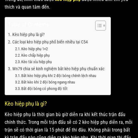
thích và quan tâm đến.
Table of Contents
Kèo hiệp phụ là gì?
Các loại kèo hiệp phụ phổ biến nhiều tại C54
Kèo hiệp phụ 1×2
Kèo chấp hiệp phụ
Kèo tài xỉu hiệp phụ
Wn79 chia sẻ kinh nghiệm bắt kèo hiệp phụ chuẩn xác
Bắt kèo hiệp phụ khi 2 đội bóng chênh lệch nhau
Bắt kèo khi 2 đội bóng ngang nhau
Bắt đội bóng có phong độ tốt
Kèo hiệp phụ là gì?
Kèo hiệp phụ là thời gian bù giờ diễn ra khi kết thúc trận đấu
chính thức. Trong mỗi trận đấu sẽ có 2 kèo hiệp phụ diễn ra, mỗi
trận sẽ có thời gian là 15 phút để thi đâu. Không phải trong bất
kỳ trận đấu nào cũng diễn ra kèo hiệp phụ. Khi thời gian thi đấu