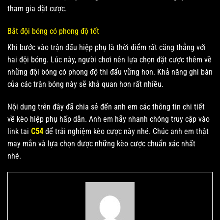
tham gia đặt cược.
Bắt đội bóng có phong độ tốt
Khi bước vào trận đấu hiệp phụ là thời điểm rất căng thẳng với
hai đội bóng. Lúc này, người chơi nên lựa chọn đặt cược thêm về
những đội bóng có phong độ thi đấu vững hơn. Khả năng ghi bàn
của các trận bóng này sẽ khả quan hơn rất nhiều.
Nội dung trên đây đã chia sẻ đến anh em các thông tin chi tiết
về kèo hiệp phụ hấp dẫn. Anh em hãy nhanh chóng truy cập vào
link tai
C54
để trải nghiệm kèo cược này nhé. Chúc anh em thật
may mắn và lựa chọn được những kèo cược chuẩn xác nhất
nhé.