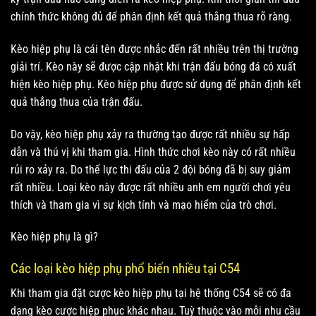
chính thức không đủ để phân định kết quả thắng thua rõ ràng.
Kèo hiệp phụ là cái tên được nhắc đến rất nhiều trên thị trường
giải trí. Kèo này sẽ được cập nhật khi trận đấu bóng đá có xuất
hiện kèo hiệp phụ. Kèo hiệp phụ được sử dụng để phân định kết
quả thắng thua của trận đấu.
Do vậy, kèo hiệp phụ xảy ra thường tạo được rất nhiều sự hấp
dẫn và thú vị khi tham gia. Hình thức chơi kèo này có rất nhiều
rủi ro xảy ra. Do thể lực thi đấu của 2 đội bóng đã bị suy giảm
rất nhiều. Loại kèo này được rất nhiều anh em người chơi yêu
thích và tham gia vì sự kịch tính và mạo hiểm của trò chơi.
Kèo hiệp phụ là gì?
Các loại kèo hiệp phụ phổ biến nhiều tại C54
Khi tham gia đặt cược kèo hiệp phụ tại hệ thống C54 sẽ có đa
dạng kèo cược hiệp phục khác nhau. Tuỳ thuộc vào mỗi nhu cầu