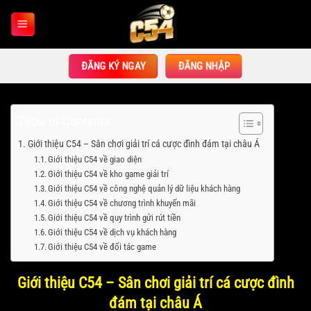
Bỏ
qua
nội
dung
ĐĂNG KÝ NGAY
ĐĂNG NHẬP
Table of Contents
Giới thiệu C54 – Sân chơi giải trí cá cược đình đám tại châu Á
Giới thiệu C54 về giao diện
Giới thiệu C54 về kho game giải trí
Giới thiệu C54 về công nghệ quản lý dữ liệu khách hàng
Giới thiệu C54 về chương trình khuyến mãi
Giới thiệu C54 về quy trình gửi rút tiền
Giới thiệu C54 về dịch vụ khách hàng
Giới thiệu C54 về đối tác game
Giới thiệu C54 – Sân chơi giải trí cá cược đình
đám tại châu Á