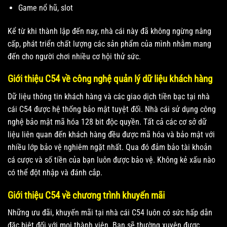
Game nổ hũ, slot
Kể từ khi thành lập đến nay, nhà cái này đã không ngừng nâng
cấp, phát triển chất lượng các sản phẩm của mình nhằm mang
đến cho người chơi nhiều cơ hội thử sức.
Giới thiệu C54 về công nghệ quản lý dữ liệu khách hàng
Dữ liệu thông tin khách hàng và các giao dịch tiền bạc tại nhà
cái C54 được hệ thống bảo mật tuyệt đối. Nhà cái sử dụng công
nghệ bảo mật mã hóa 128 bit độc quyền. Tất cả các cơ sở dữ
liệu liên quan đến khách hàng đều được mã hóa và bảo mật với
nhiều lớp bảo vệ nghiêm ngặt nhất. Qua đó đảm bảo tài khoản
cá cược và số tiền của bạn luôn được bảo vệ. Không kẻ xấu nào
có thể đột nhập và đánh cắp.
Giới thiệu C54 về chương trình khuyến mãi
Những ưu đãi, khuyến mãi tại nhà cái C54 luôn có sức hấp dẫn
đặc biệt đối với mọi thành viên. Bạn sẽ thường xuyên được