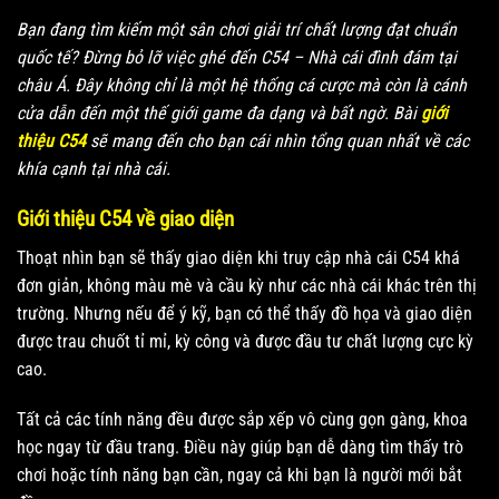
Bạn đang tìm kiếm một sân chơi giải trí chất lượng đạt chuẩn
quốc tế? Đừng bỏ lỡ việc ghé đến C54 – Nhà cái đình đám tại
châu Á. Đây không chỉ là một hệ thống cá cược mà còn là cánh
cửa dẫn đến một thế giới game đa dạng và bất ngờ. Bài
giới
thiệu C54
sẽ mang đến cho bạn cái nhìn tổng quan nhất về các
khía cạnh tại nhà cái.
Giới thiệu C54 về giao diện
Thoạt nhìn bạn sẽ thấy giao diện khi truy cập nhà cái C54 khá
đơn giản, không màu mè và cầu kỳ như các nhà cái khác trên thị
trường. Nhưng nếu để ý kỹ, bạn có thể thấy đồ họa và giao diện
được trau chuốt tỉ mỉ, kỳ công và được đầu tư chất lượng cực kỳ
cao.
Tất cả các tính năng đều được sắp xếp vô cùng gọn gàng, khoa
học ngay từ đầu trang. Điều này giúp bạn dễ dàng tìm thấy trò
chơi hoặc tính năng bạn cần, ngay cả khi bạn là người mới bắt