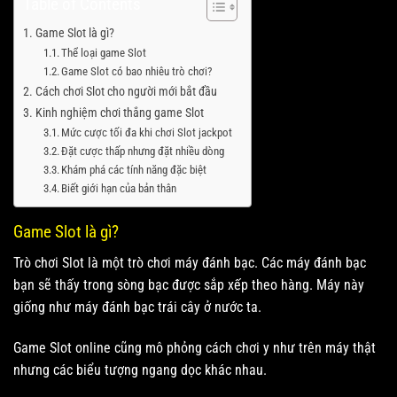
Table of Contents
Game Slot là gì?
Thể loại game Slot
Game Slot có bao nhiêu trò chơi?
Cách chơi Slot cho người mới bắt đầu
Kinh nghiệm chơi thắng game Slot
Mức cược tối đa khi chơi Slot jackpot
Đặt cược thấp nhưng đặt nhiều dòng
Khám phá các tính năng đặc biệt
Biết giới hạn của bản thân
Game Slot là gì?
Trò chơi Slot là một trò chơi máy đánh bạc. Các máy đánh bạc
bạn sẽ thấy trong sòng bạc được sắp xếp theo hàng. Máy này
giống như máy đánh bạc trái cây ở nước ta.
Game Slot online cũng mô phỏng cách chơi y như trên máy thật
nhưng các biểu tượng ngang dọc khác nhau.