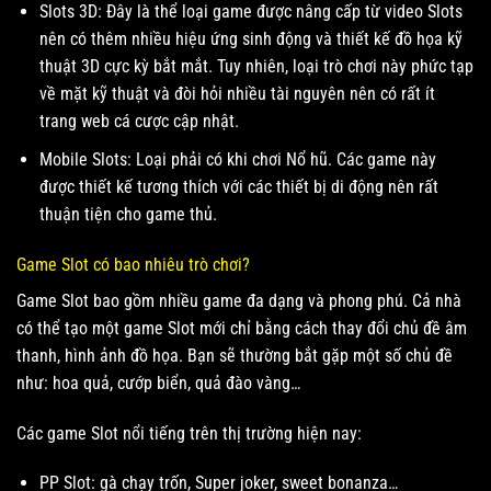
Slots 3D: Đây là thể loại game được nâng cấp từ video Slots
nên có thêm nhiều hiệu ứng sinh động và thiết kế đồ họa kỹ
thuật 3D cực kỳ bắt mắt. Tuy nhiên, loại trò chơi này phức tạp
về mặt kỹ thuật và đòi hỏi nhiều tài nguyên nên có rất ít
trang web cá cược cập nhật.
Mobile Slots: Loại phải có khi chơi Nổ hũ. Các game này
được thiết kế tương thích với các thiết bị di động nên rất
thuận tiện cho game thủ.
Game Slot có bao nhiêu trò chơi?
Game Slot bao gồm nhiều game đa dạng và phong phú. Cả nhà
có thể tạo một game Slot mới chỉ bằng cách thay đổi chủ đề âm
thanh, hình ảnh đồ họa. Bạn sẽ thường bắt gặp một số chủ đề
như: hoa quả, cướp biển, quả đào vàng…
Các game Slot nổi tiếng trên thị trường hiện nay:
PP Slot: gà chạy trốn, Super joker, sweet bonanza…