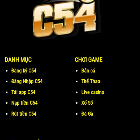
DANH MỤC
CHƠI GAME
Đăng ký C54
Bắn cá
Đăng Nhập C54
Thể Thao
Tải app C54
Live casino
Nạp tiền C54
Xổ Số
Rút tiền C54
Đá Gà