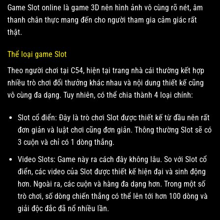
Game Slot online là game 3D nên hình ảnh vô cùng rõ nét, âm
thanh chân thực mang đến cho người tham gia cảm giác rất
thật.
Thể loại game Slot
Theo người chơi tại C54, hiện tại trang nhà cái thường kết hợp
nhiều trò chơi đổi thưởng khác nhau và nội dung thiết kế cũng
vô cùng đa dạng. Tuy nhiên, có thể chia thành 4 loại chính:
Slot cổ điển: Đây là trò chơi Slot được thiết kế từ đầu nên rất
đơn giản và luật chơi cũng đơn giản. Thông thường Slot sẽ có
3 cuộn và chỉ có 1 dòng thắng.
Video Slots: Game này ra cách đây không lâu. So với Slot cổ
điển, các video của Slot được thiết kế hiện đại và sinh động
hơn. Ngoài ra, các cuộn và hàng đa dạng hơn. Trong một số
trò chơi, số dòng chiến thắng có thể lên tới hơn 100 dòng và
giải độc đắc đã nổ nhiều lần.