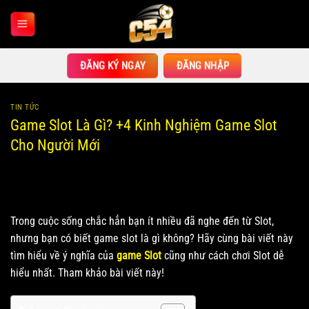
Bỏ
qua
nội
dung
ĐĂNG KÝ NGAY
ĐĂNG NHẬP
TIN TỨC
Game Slot Là Gì? +4 Kinh Nghiệm Game Slot
Cho Người Mới
Trong cuộc sống chắc hẳn bạn ít nhiều đã nghe đến từ Slot,
nhưng bạn có biết game slot là gì không? Hãy cùng bài viết này
tìm hiểu về ý nghĩa của
game Slot
cũng như cách chơi Slot dễ
hiểu nhất. Tham khảo bài viết này!