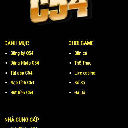
DANH MỤC
CHƠI GAME
Đăng ký C54
Bắn cá
Đăng Nhập C54
Thể Thao
Tải app C54
Live casino
Nạp tiền C54
Xổ Số
Rút tiền C54
Đá Gà
NHÀ CUNG CẤP