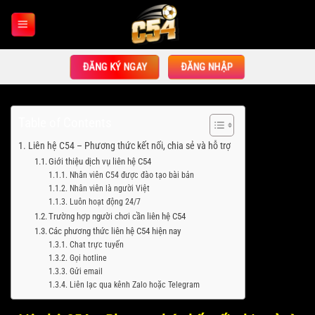
Bỏ
qua
nội
dung
ĐĂNG KÝ NGAY
ĐĂNG NHẬP
Table of Contents
Liên hệ C54 – Phương thức kết nối, chia sẻ và hỗ trợ
Giới thiệu dịch vụ liên hệ C54
Nhân viên C54 được đào tạo bài bản
Nhân viên là người Việt
Luôn hoạt động 24/7
Trường hợp người chơi cần liên hệ C54
Các phương thức liên hệ C54 hiện nay
Chat trực tuyến
Gọi hotline
Gửi email
Liên lạc qua kênh Zalo hoặc Telegram