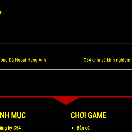
in
Bóng Đá Ngoại Hạng Anh
C54 chia sẻ kinh nghiệm
NH MỤC
CHƠI GAME
ăng ký C54
Bắn cá