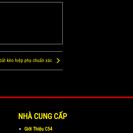
 bắt kèo hiệp phụ chuẩn xác
NHÀ CUNG CẤP
Giới Thiệu C54