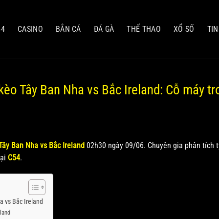
54
CASINO
BẮN CÁ
ĐÁ GÀ
THỂ THAO
XỔ SỐ
TIN
 kèo Tây Ban Nha vs Bắc Ireland: Cỗ máy tr
 Tây Ban Nha vs Bắc Ireland
02h30 ngày 09/06. Chuyên gia phân tích t
tại
C54
.
a vs Bắc Ireland
eland