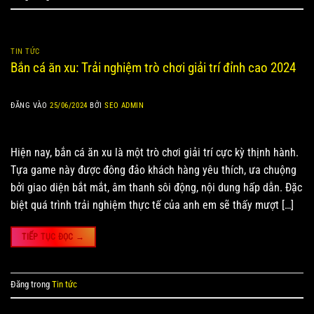
TIN TỨC
Bắn cá ăn xu: Trải nghiệm trò chơi giải trí đỉnh cao 2024
ĐĂNG VÀO
25/06/2024
BỞI
SEO ADMIN
Hiện nay, bắn cá ăn xu là một trò chơi giải trí cực kỳ thịnh hành.
Tựa game này được đông đảo khách hàng yêu thích, ưa chuộng
bởi giao diện bắt mắt, âm thanh sôi động, nội dung hấp dẫn. Đặc
biệt quá trình trải nghiệm thực tế của anh em sẽ thấy mượt […]
TIẾP TỤC ĐỌC
→
Đăng trong
Tin tức