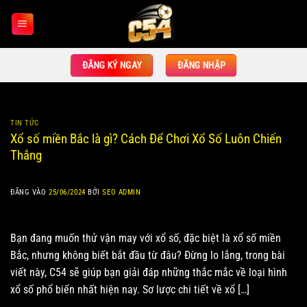
Bỏ
qua
nội
dung
ĐĂNG KÝ NGAY
ĐĂNG NHẬP
TIN TỨC
Xổ số miền Bắc là gì? Cách Để Chơi Xổ Số Luôn Chiến
Thắng
ĐĂNG VÀO
25/06/2024
BỞI
SEO ADMIN
Bạn đang muốn thử vận may với xổ số, đặc biệt là xổ số miền
Bắc, nhưng không biết bắt đầu từ đâu? Đừng lo lắng, trong bài
viết này, C54 sẽ giúp bạn giải đáp những thắc mắc về loại hình
xổ số phổ biến nhất hiện nay. Sơ lược chi tiết về xổ […]