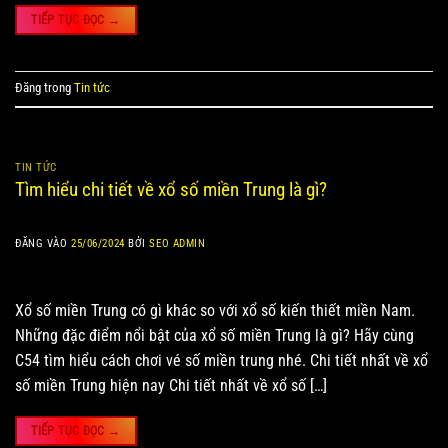
TIẾP TỤC ĐỌC
→
Đăng trong
Tin tức
TIN TỨC
Tìm hiểu chi tiết về xổ số miền Trung là gì?
ĐĂNG VÀO
25/06/2024
BỞI
SEO ADMIN
Xổ số miền Trung có gì khác so với xổ số kiến thiết miền Nam.
Những đặc điểm nổi bật của xổ số miền Trung là gì? Hãy cùng
C54 tìm hiểu cách chơi vé số miền trung nhé. Chi tiết nhất về xổ
số miền Trung hiện nay Chi tiết nhất về xổ số […]
TIẾP TỤC ĐỌC
→