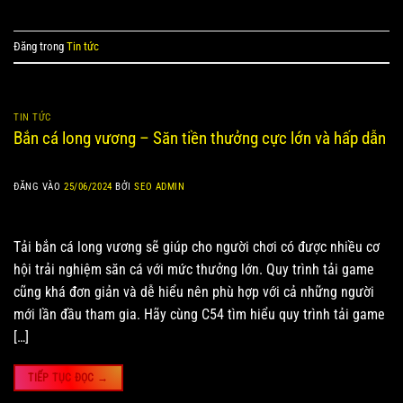
Đăng trong
Tin tức
TIN TỨC
Bắn cá long vương – Săn tiền thưởng cực lớn và hấp dẫn
ĐĂNG VÀO
25/06/2024
BỞI
SEO ADMIN
Tải bắn cá long vương sẽ giúp cho người chơi có được nhiều cơ
hội trải nghiệm săn cá với mức thưởng lớn. Quy trình tải game
cũng khá đơn giản và dễ hiểu nên phù hợp với cả những người
mới lần đầu tham gia. Hãy cùng C54 tìm hiểu quy trình tải game
[…]
TIẾP TỤC ĐỌC
→