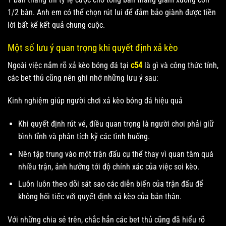
1/2 bàn. Anh em có thể chọn rút lui để đảm bảo giành được tiền
lời bất kể kết quả chung cuộc.
Một số lưu ý quan trọng khi quyết định xả kèo
Ngoài việc nắm rõ xả kèo bóng đá tại
c54
là gì và công thức tính,
các bet thủ cũng nên ghi nhớ những lưu ý sau:
Kinh nghiệm giúp người chơi xả kèo bóng đá hiệu quả
Khi quyết định rút vé, điều quan trọng là người chơi phải giữ
bình tĩnh và phân tích kỹ các tình huống.
Nên tập trung vào một trận đấu cụ thể thay vì quan tâm quá
nhiều trận, ảnh hưởng tới độ chính xác của việc soi kèo.
Luôn luôn theo dõi sát sao các diễn biến của trận đấu để
không hối tiếc với quyết định xả kèo của bản thân.
Với những chia sẻ trên, chắc hẳn các bet thủ cũng đã hiểu rõ