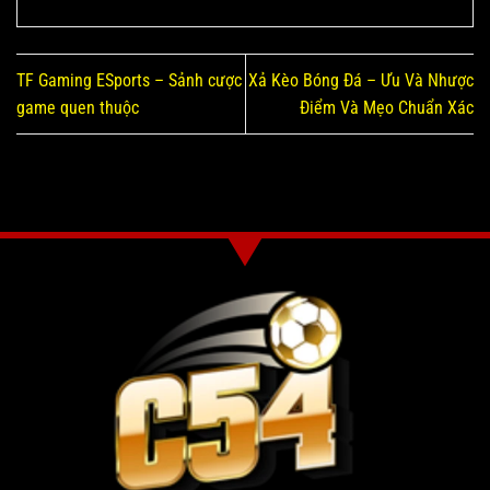
TF Gaming ESports – Sảnh cược
Xả Kèo Bóng Đá – Ưu Và Nhược
game quen thuộc
Điểm Và Mẹo Chuẩn Xác