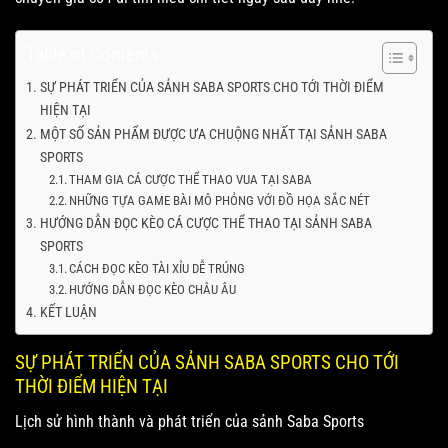
Table of Contents
SỰ PHÁT TRIỂN CỦA SẢNH SABA SPORTS CHO TỚI THỜI ĐIỂM
HIỆN TẠI
MỘT SỐ SẢN PHẨM ĐƯỢC ƯA CHUỘNG NHẤT TẠI SẢNH SABA
SPORTS
THAM GIA CÁ CƯỢC THỂ THAO VUA TẠI SABA
NHỮNG TỰA GAME BÀI MÔ PHỎNG VỚI ĐỒ HỌA SẮC NÉT
HƯỚNG DẪN ĐỌC KÈO CÁ CƯỢC THỂ THAO TẠI SẢNH SABA
SPORTS
CÁCH ĐỌC KÈO TÀI XỈU DỄ TRÚNG
HƯỚNG DẪN ĐỌC KÈO CHÂU ÂU
KẾT LUẬN
SỰ PHÁT TRIỂN CỦA SẢNH SABA SPORTS CHO TỚI
THỜI ĐIỂM HIỆN TẠI
Lịch sử hình thành và phát triển của sảnh Saba Sports