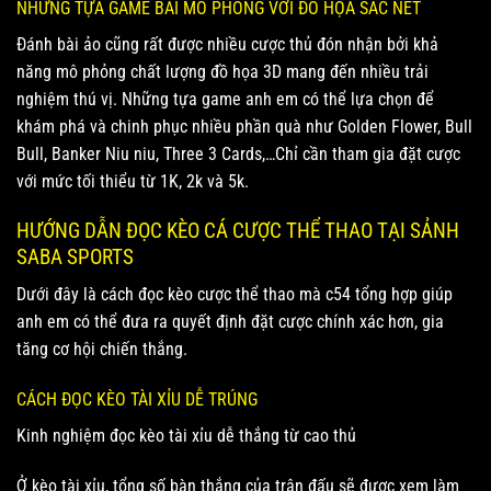
NHỮNG TỰA GAME BÀI MÔ PHỎNG VỚI ĐỒ HỌA SẮC NÉT
Đánh bài ảo cũng rất được nhiều cược thủ đón nhận bởi khả
năng mô phỏng chất lượng đồ họa 3D mang đến nhiều trải
nghiệm thú vị. Những tựa game anh em có thể lựa chọn để
khám phá và chinh phục nhiều phần quà như Golden Flower, Bull
Bull, Banker Niu niu, Three 3 Cards,…Chỉ cần tham gia đặt cược
với mức tối thiểu từ 1K, 2k và 5k.
HƯỚNG DẪN ĐỌC KÈO CÁ CƯỢC THỂ THAO TẠI SẢNH
SABA SPORTS
Dưới đây là cách đọc kèo cược thể thao mà c54 tổng hợp giúp
anh em có thể đưa ra quyết định đặt cược chính xác hơn, gia
tăng cơ hội chiến thắng.
CÁCH ĐỌC KÈO TÀI XỈU DỄ TRÚNG
Kinh nghiệm đọc kèo tài xỉu dễ thắng từ cao thủ
Ở kèo tài xỉu, tổng số bàn thắng của trận đấu sẽ được xem làm