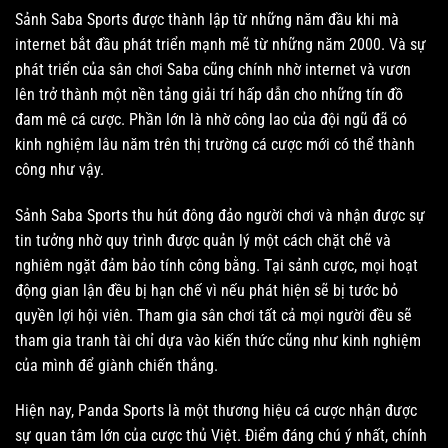
Sảnh Saba Sports được thành lập từ những năm đầu khi mà
internet bắt đầu phát triển mạnh mẽ từ những năm 2000. Và sự
phát triển của sân chơi Saba cũng chính nhờ internet và vươn
lên trở thành một nền tảng giải trí hấp dẫn cho những tín đồ
đam mê cá cược. Phần lớn là nhờ công lao của đội ngũ đã có
kinh nghiệm lâu năm trên thị trường cá cược mới có thể thành
công như vậy.
Sảnh Saba Sports thu hút đông đảo người chơi và nhận được sự
tin tưởng nhờ quy trình được quản lý một cách chặt chẽ và
nghiêm ngặt đảm bảo tính công bằng. Tại sảnh cược, mọi hoạt
động gian lận đều bị hạn chế vì nếu phát hiện sẽ bị tước bỏ
quyền lợi hội viên. Tham gia sân chơi tất cả mọi người đều sẽ
tham gia tranh tài chỉ dựa vào kiến thức cũng như kinh nghiệm
của mình để giành chiến thắng.
Hiện nay, Panda Sports là một thương hiệu cá cược nhận được
sự quan tâm lớn của cược thủ Việt. Điểm đáng chú ý nhất, chính