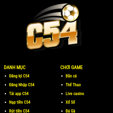
DANH MỤC
CHƠI GAME
Đăng ký C54
Bắn cá
Đăng Nhập C54
Thể Thao
Tải app C54
Live casino
Nạp tiền C54
Xổ Số
Rút tiền C54
Đá Gà