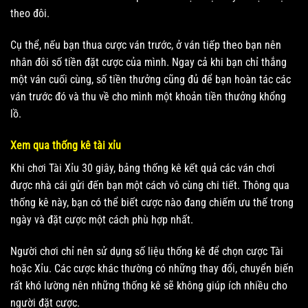
theo đôi.
Cụ thể, nếu bạn thua cược ván trước, ở ván tiếp theo bạn nên
nhân đôi số tiền đặt cược của mình. Ngay cả khi bạn chỉ thắng
một ván cuối cùng, số tiền thưởng cũng đủ để bạn hoàn tác các
ván trước đó và thu về cho mình một khoản tiền thưởng khổng
lồ.
Xem qua thống kê tài xỉu
Khi chơi Tài Xỉu 30 giây, bảng thống kê kết quả các ván chơi
được nhà cái gửi đến bạn một cách vô cùng chi tiết. Thông qua
thống kê này, bạn có thể biết cược nào đang chiếm ưu thế trong
ngày và đặt cược một cách phù hợp nhất.
Người chơi chỉ nên sử dụng số liệu thống kê để chọn cược Tài
hoặc Xỉu. Các cược khác thường có những thay đổi, chuyển biến
rất khó lường nên những thống kê sẽ không giúp ích nhiều cho
người đặt cược.