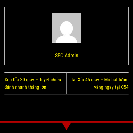
SEO Admin
Xóc Đĩa 30 giây – Tuyệt chiêu
Tài Xỉu 45 giây – Mở bát lượm
đánh nhanh thắng lớn
vàng ngay tại C54