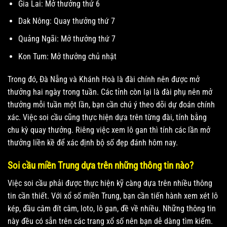
Gia Lai: Mở thưởng thứ 6
Dak Nông: Quay thưởng thứ 7
Quảng Ngãi: Mở thưởng thứ 7
Kon Tum: Mở thưởng chủ nhật
Trong đó, Đà Nẵng và Khánh Hoà là đài chính nên được mở
thưởng hai ngày trong tuần. Các tỉnh còn lại là đài phụ nên mở
thưởng mỗi tuần một lần, bạn cần chú ý theo dõi dự đoán chính
xác. Việc soi cầu cũng thực hiện dựa trên từng đài, tính bằng
chu kỳ quay thưởng. Riêng việc xem lô gan thì tính các lần mở
thưởng liền kề để xác định bộ số đẹp đánh hôm nay.
Soi cầu miền Trung dựa trên những thông tin nào?
Việc soi cầu phải được thực hiện kỹ càng dựa trên nhiều thông
tin cần thiết. Với xổ số miền Trung, bạn cần tiến hành xem xét lô
kép, đầu câm đít câm, loto, lô gan, đề về nhiều. Những thông tin
này đều có sẵn trên các trang xổ số nên bạn dễ dàng tìm kiếm.