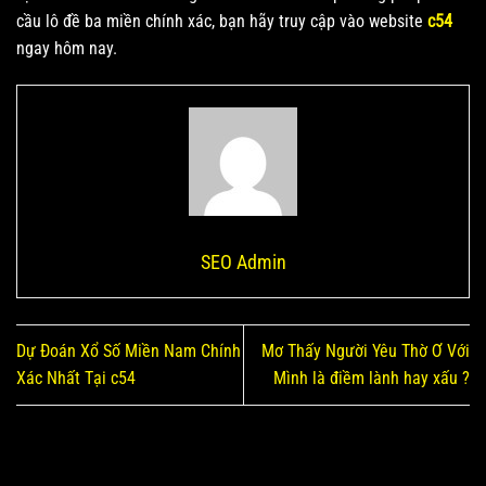
cầu lô đề ba miền chính xác, bạn hãy truy cập vào website
c54
ngay hôm nay.
SEO Admin
Dự Đoán Xổ Số Miền Nam Chính
Mơ Thấy Người Yêu Thờ Ơ Với
Xác Nhất Tại c54
Mình là điềm lành hay xấu ?