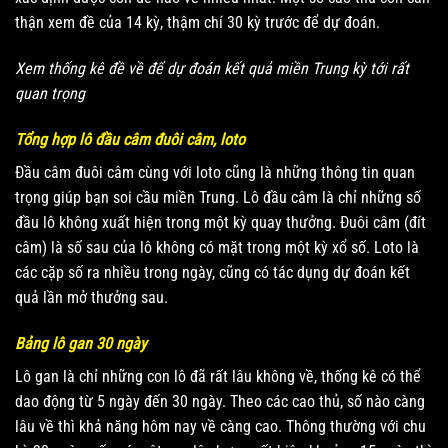
thận xem đề của 14 kỳ, thậm chí 30 kỳ trước để dự đoán.
Xem thống kê đề về để dự đoán kết quả miền Trung kỳ tới rất
quan trọng
Tổng hợp lô đầu câm đuôi câm, loto
Đầu câm đuôi câm cùng với loto cũng là những thông tin quan
trọng giúp bạn soi cầu miền Trung. Lô đầu câm là chỉ những số
đầu lô không xuất hiện trong một kỳ quay thưởng. Đuôi câm (đít
câm) là số sau của lô không có mặt trong một kỳ xổ số. Loto là
các cặp số ra nhiều trong ngày, cũng có tác dụng dự đoán kết
quả lần mở thưởng sau.
Bảng lô gan 30 ngày
Lô gan là chỉ những con lô đã rất lâu không về, thống kê có thể
dao động từ 5 ngày đến 30 ngày. Theo các cao thủ, số nào càng
lâu về thì khả năng hôm nay về càng cao. Thông thường với chu