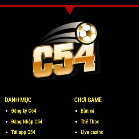
DANH MỤC
CHƠI GAME
Đăng ký C54
Bắn cá
Đăng Nhập C54
Thể Thao
Tải app C54
Live casino