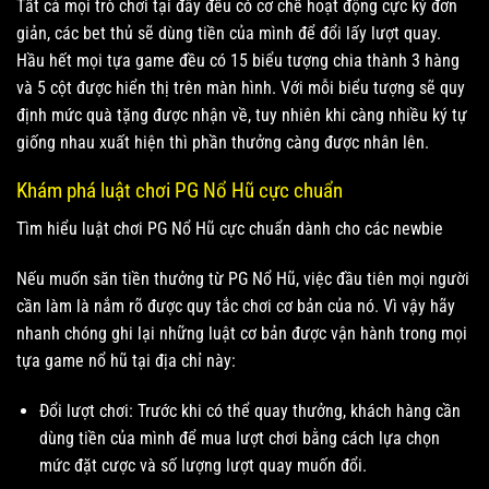
Tất cả mọi trò chơi tại đây đều có cơ chế hoạt động cực kỳ đơn
giản, các bet thủ sẽ dùng tiền của mình để đổi lấy lượt quay.
Hầu hết mọi tựa game đều có 15 biểu tượng chia thành 3 hàng
và 5 cột được hiển thị trên màn hình. Với mỗi biểu tượng sẽ quy
định mức quà tặng được nhận về, tuy nhiên khi càng nhiều ký tự
giống nhau xuất hiện thì phần thưởng càng được nhân lên.
Khám phá luật chơi PG Nổ Hũ cực chuẩn
Tìm hiểu luật chơi PG Nổ Hũ cực chuẩn dành cho các newbie
Nếu muốn săn tiền thưởng từ PG Nổ Hũ, việc đầu tiên mọi người
cần làm là nắm rõ được quy tắc chơi cơ bản của nó. Vì vậy hãy
nhanh chóng ghi lại những luật cơ bản được vận hành trong mọi
tựa game nổ hũ tại địa chỉ này:
Đổi lượt chơi: Trước khi có thể quay thưởng, khách hàng cần
dùng tiền của mình để mua lượt chơi bằng cách lựa chọn
mức đặt cược và số lượng lượt quay muốn đổi.