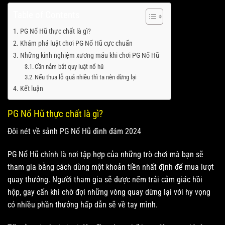
Table of Contents
PG Nổ Hũ thực chất là gì?
Khám phá luật chơi PG Nổ Hũ cực chuẩn
Những kinh nghiệm xương máu khi chơi PG Nổ Hũ
Cần nắm bắt quy luật nổ hũ
Nếu thua lỗ quá nhiều thì ta nên dừng lại
Kết luận
PG Nổ Hũ thực chất là gì?
Đôi nét về sảnh PG Nổ Hũ đình đám 2024
PG Nổ Hũ chính là nơi tập hợp của những trò chơi mà bạn sẽ
tham gia bằng cách dùng một khoản tiền nhất định để mua lượt
quay thưởng. Người tham gia sẽ được nếm trải cảm giác hồi
hộp, gay cấn khi chờ đợi những vòng quay dừng lại với hy vọng
có nhiều phần thưởng hấp dẫn sẽ về tay mình.