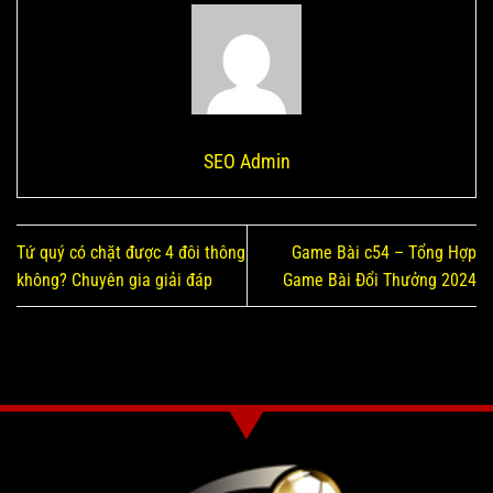
SEO Admin
Tứ quý có chặt được 4 đôi thông
Game Bài c54 – Tổng Hợp
không? Chuyên gia giải đáp
Game Bài Đổi Thưởng 2024