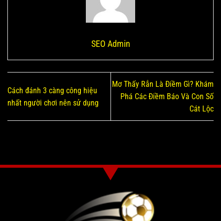
SEO Admin
Mơ Thấy Rắn Là Điềm Gì? Khám
Cách đánh 3 càng công hiệu
Phá Các Điềm Báo Và Con Số
nhất người chơi nên sử dụng
Cát Lộc