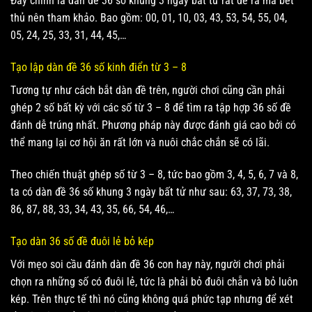
Đây chính là dàn đề 36 số khung 3 ngày bất tử rất dễ ra mà bet
thủ nên tham khảo. Bao gồm: 00, 01, 10, 03, 43, 53, 54, 55, 04,
05, 24, 25, 33, 31, 44, 45,…
Tạo lập dàn đề 36 số kinh điển từ 3 – 8
Tương tự như cách bắt dàn đề trên, người chơi cũng cần phải
ghép 2 số bất kỳ với các số từ 3 – 8 để tìm ra tập hợp 36 số đề
đánh dễ trúng nhất. Phương pháp này được đánh giá cao bởi có
thể mang lại cơ hội ăn rất lớn và nuôi chắc chắn sẽ có lãi.
Theo chiến thuật ghép số từ 3 – 8, tức bao gồm 3, 4, 5, 6, 7 và 8,
ta có dàn đề 36 số khung 3 ngày bất tử như sau: 63, 37, 73, 38,
86, 87, 88, 33, 34, 43, 35, 66, 54, 46,…
Tạo dàn 36 số đề đuôi lẻ bỏ kép
Với mẹo soi cầu đánh dàn đề 36 con hay này, người chơi phải
chọn ra những số có đuôi lẻ, tức là phải bỏ đuôi chẵn và bỏ luôn
kép. Trên thực tế thì nó cũng không quá phức tạp nhưng để xét