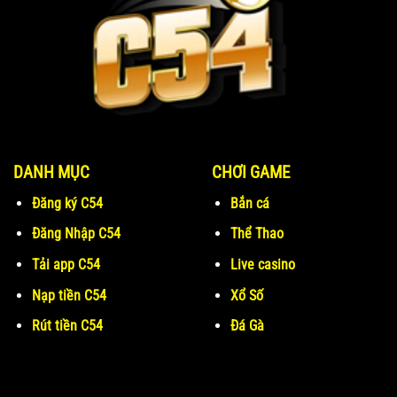
DANH MỤC
CHƠI GAME
Đăng ký C54
Bắn cá
Đăng Nhập C54
Thể Thao
Tải app C54
Live casino
Nạp tiền C54
Xổ Số
Rút tiền C54
Đá Gà