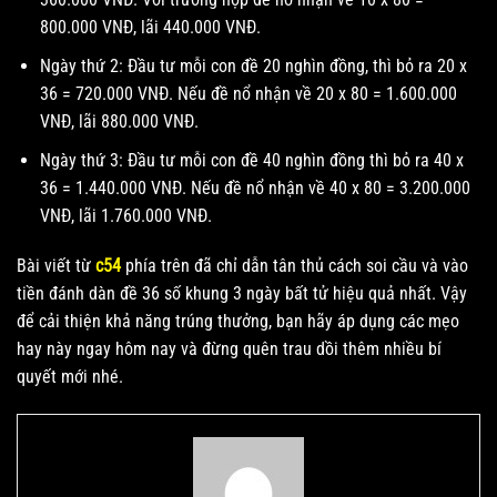
800.000 VNĐ, lãi 440.000 VNĐ.
Ngày thứ 2: Đầu tư mỗi con đề 20 nghìn đồng, thì bỏ ra 20 x
36 = 720.000 VNĐ. Nếu đề nổ nhận về 20 x 80 = 1.600.000
VNĐ, lãi 880.000 VNĐ.
Ngày thứ 3: Đầu tư mỗi con đề 40 nghìn đồng thì bỏ ra 40 x
36 = 1.440.000 VNĐ. Nếu đề nổ nhận về 40 x 80 = 3.200.000
VNĐ, lãi 1.760.000 VNĐ.
Bài viết từ
c54
phía trên đã chỉ dẫn tân thủ cách soi cầu và vào
tiền đánh dàn đề 36 số khung 3 ngày bất tử hiệu quả nhất. Vậy
để cải thiện khả năng trúng thưởng, bạn hãy áp dụng các mẹo
hay này ngay hôm nay và đừng quên trau dồi thêm nhiều bí
quyết mới nhé.