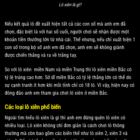
Lô xiên là gì?
Nếu kết quả lô đề xuất hiện tất cả các con số mà anh em đã
chọn, đặc biệt là với hai số cuối, người chơi sẽ nhận được một
khoản tiền thưởng lớn từ nhà cái. Thế nhưng, nếu chỉ xuất hiện 1
con số trong bộ số anh em đã chọn, anh em sẽ không giành
được chiến thắng và ra về trắng tay.
So với lô xiên miền Nam và miền Trung thì lô xiên miền Bắc có
tỷ lệ trúng cao hơn. Sở dĩ miền Bắc có tỷ lệ thắng lớn có thể do
sự cạnh tranh ít hơn khi mỗi tỉnh chỉ có 18 lô. Vì vậy, hiện nay có
đông đảo anh em tham gia chơi lô xiên ở miền Bắc.
Các loại lô xiên phổ biến
Ngoài tìm hiểu lô xiên là gì thì anh em đừng quên lô xiên có
nhiều loại. Lô xiên không chỉ đơn giản là cách chơi lô thông
thường mà còn bao gồm các biến thể như lô xiên 2, xiên 3 và