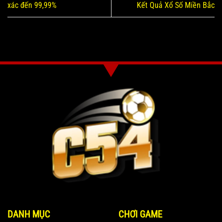
xác đến 99,99%
Kết Quả Xổ Số Miền Bắc
DANH MỤC
CHƠI GAME