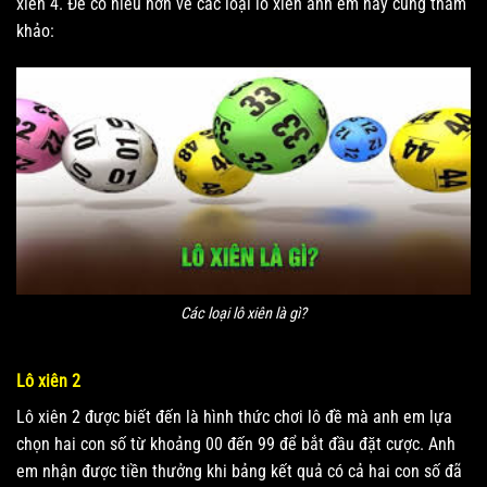
xiên 4. Để có hiểu hơn về các loại lô xiên anh em hãy cùng tham
khảo:
Các loại lô xiên là gì?
Lô xiên 2
Lô xiên 2 được biết đến là hình thức chơi lô đề mà anh em lựa
chọn hai con số từ khoảng 00 đến 99 để bắt đầu đặt cược. Anh
em nhận được tiền thưởng khi bảng kết quả có cả hai con số đã