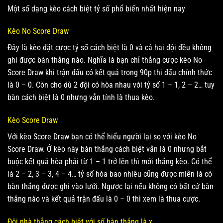
Một số dạng kèo cách biệt tỷ số phổ biến nhất hiện nay
Kèo No Score Draw
Đây là kèo đặt cược tỷ số cách biệt là 0 và cả hai đội đều không
ghi được bàn thắng nào. Nghĩa là bạn chỉ thắng cược kèo No
Score Draw khi trận đấu có kết quả trong 90p thi đấu chính thức
là 0 – 0. Còn cho dù 2 đội có hòa nhau với tỷ số 1 – 1, 2 – 2… tuy
bàn cách biệt là 0 nhưng vẫn tính là thua kèo.
Kèo Score Draw
Với kèo Score Draw bạn có thể hiểu người lại so với kèo No
Score Draw. Ở kèo này bàn thắng cách biệt vẫn là 0 nhưng bắt
buộc kết quả hòa phải từ 1 – 1 trở lên thì mới thắng kèo. Có thể
là 2 – 2, 3 – 3, 4 – 4… tỷ số hòa bao nhiêu cũng được miễn là có
bàn thắng được ghi vào lưới. Ngược lại nếu không có bất cứ bàn
thắng nào và kết quả trận đấu là 0 – 0 thì xem là thua cược.
Đội nhà thắng cách biệt với số bàn thắng là x