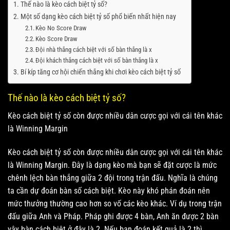
Thế nào là kèo cách biệt tỷ số?
Một số dạng kèo cách biệt tỷ số phổ biến nhất hiện nay
Kèo No Score Draw
Kèo Score Draw
Đội nhà thắng cách biệt với số bàn thắng là x
Đội khách thắng cách biệt với số bàn thắng là x
Bí kíp tăng cơ hội chiến thắng khi chơi kèo cách biệt tỷ số
Thế nào là kèo cách biệt tỷ số?
Kèo cách biệt tỷ số còn được nhiều dân cược gọi với cái tên khác
là Winning Margin
Kèo cách biệt tỷ số còn được nhiều dân cược gọi với cái tên khác
là Winning Margin. Đây là dạng kèo mà bạn sẽ đặt cược là mức
chênh lệch bàn thắng giữa 2 đội trong trận đấu. Nghĩa là chúng
ta cần dự đoán bàn số cách biệt. Kèo này khó phán đoán nên
mức thưởng thường cao hơn so vố các kèo khác. Ví dụ trong trận
đấu giữa Anh và Pháp. Pháp ghi được 4 bàn, Anh ăn được 2 bàn
vậy bàn cách biệt ở đây là 2. Nếu bạn đoán kết quả là 2 thì