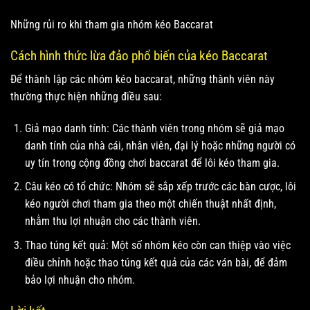
Những rủi ro khi tham gia nhóm kéo Baccarat
Cách hình thức lừa đảo phổ biến của kéo Baccarat
Để thành lập các nhóm kéo baccarat, những thành viên này
thường thực hiện những điều sau:
Giả mạo danh tính: Các thành viên trong nhóm sẽ giả mạo
danh tính của nhà cái, nhân viên, đại lý hoặc những người có
uy tín trong cộng đồng chơi baccarat để lôi kéo tham gia.
Câu kéo có tổ chức: Nhóm sẽ sắp xếp trước các bàn cược, lôi
kéo người chơi tham gia theo một chiến thuật nhất định,
nhằm thu lợi nhuận cho các thành viên.
Thao túng kết quả: Một số nhóm kéo còn can thiệp vào việc
điều chỉnh hoặc thao túng kết quả của các ván bài, để đảm
bảo lợi nhuận cho nhóm.