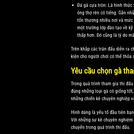
Đá gà cựa tròn: Là hình thức
ông thợ rèn có tiếng. Gắn nh
tổn thương nhiều nơi và mức 
một trường lớp đào tạo về kỹ 
thấp hơn. Đó cũng là lý do m
Trên khắp các trận đấu diễn ra ch
kiện cho người chơi có thể thỏa 
Yêu cầu chọn gà tha
Trong quá trình tham gia thi đấu 
đúng những loại gà có giống tốt
những chiến kê chuyên nghiệp và
Hình dáng là yếu tố đầu tiên bạ
Với những sư kê chuyên nghiệm v
chuyển trong quá trình thi đấu.