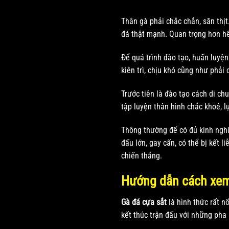
Thân gà phải chắc chắn, săn thịt
đá thật mạnh. Quan trọng hơn hế
Để quá trình đào tạo, huấn luyện
kiên trì, chịu khó cũng như phải
Trước tiên là đào tạo cách di ch
tập luyện thân hình chắc khoẻ, l
Thông thường để có đủ kinh nghiệ
đấu lớn, gay cấn, có thể bị kết l
chiến thắng.
Hướng dẫn cách xem 
Gà đá cựa sắt
là hình thức rất n
kết thúc trận đấu với những pha 