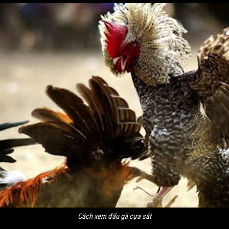
Cách xem đấu gà cựa sắt