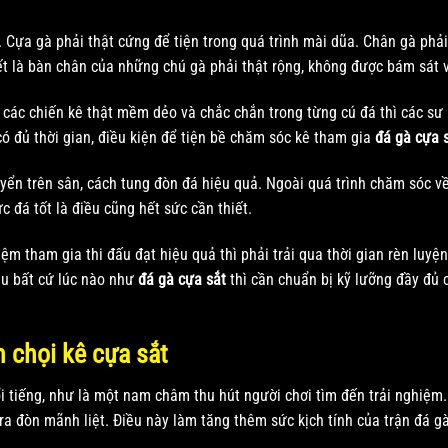
. Cựa gà phải thật cứng để tiện trong quá trình mài dũa. Chân gà phả
t là bàn chân của những chú gà phải thật rộng, không được bám sát 
 các chiến kê thật mềm dẻo và chắc chắn trong từng cú đá thì các sư k
 có đủ thời gian, điều kiện để tiện bề chăm sóc kê tham gia
đá gà cựa s
uyển trên sân, cách tung đòn đá hiệu quả. Ngoài quá trình chăm sóc v
ực đá tốt là điều cũng hết sức cần thiết.
m tham gia thi đấu đạt hiệu quả thì phải trải qua thời gian rèn luyện
iễu bất cứ lúc nào như
đá gà cựa sắt
thì cần chuẩn bị kỹ lưỡng đầy đủ 
chọi kê cựa sắt
ổi tiếng, như là một nam châm thu hút người chơi tìm đến trải nghiệm.
ra đòn mãnh liệt. Điều này làm tăng thêm sức kịch tính của trận đá gà