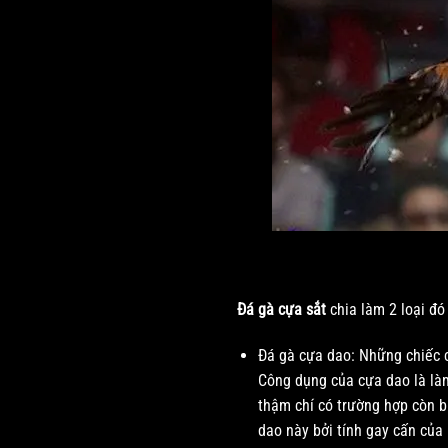
Đá gà cựa sắt
chia làm 2 loại đó
Đá gà cựa dao: Những chiếc c
Công dụng của cựa dao là làm 
thậm chí có trường hợp còn b
dao này bởi tính gay cấn của