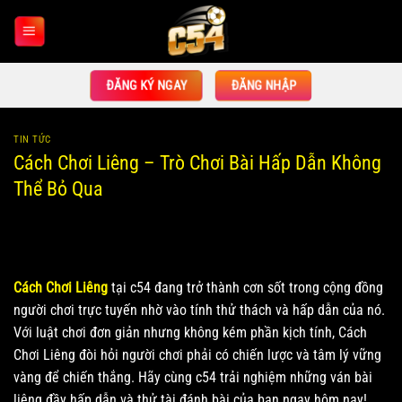
Bỏ
qua
nội
dung
ĐĂNG KÝ NGAY
ĐĂNG NHẬP
TIN TỨC
Cách Chơi Liêng – Trò Chơi Bài Hấp Dẫn Không
Thể Bỏ Qua
Cách Chơi Liêng
tại c54 đang trở thành cơn sốt trong cộng đồng
người chơi trực tuyến nhờ vào tính thử thách và hấp dẫn của nó.
Với luật chơi đơn giản nhưng không kém phần kịch tính, Cách
Chơi Liêng đòi hỏi người chơi phải có chiến lược và tâm lý vững
vàng để chiến thắng. Hãy cùng c54 trải nghiệm những ván bài
liêng đầy hấp dẫn và thử tài đánh bài của bạn ngay hôm nay!