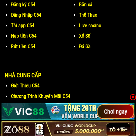
Đăng ký C54
Bắn cá
Đăng Nhập C54
Thể Thao
Tải app C54
Live casino
Nạp tiền C54
Xổ Số
Rút tiền C54
Đá Gà
NHÀ CUNG CẤP
Giới Thiệu C54
Chương Trình Khuyến Mãi C54
Thông Tin Liền Hệ C54
Chơi ngay