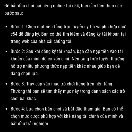
Để bắt đầu chơi bài liêng online tại c54, bạn cần làm theo các
bước sau:
Bước 1: Chọn một nền tảng trực tuyến uy tín và phù hợp như
c54 để đăng ký. Bạn có thể tìm kiếm và đăng ký tài khoản tại
trang web của nhà cái chúng tôi.
Bước 2: Sau khi đăng ký tài khoản, bạn cần nạp tiền vào tài
khoản của mình để có vốn chơi. Nền tảng trực tuyến thường
hỗ trợ nhiều phương thức nạp tiền khác nhau giúp bạn dễ
dàng chọn lựa.
Bước 3: Truy cập vào mục trò chơi liêng trên nền tảng.
Thường thì bạn sẽ tìm thấy mục này trong danh sách các trò
chơi bài khác.
Bước 4: Lựa chọn bàn chơi và bắt đầu tham gia. Bạn có thể
chọn mức cược phù hợp với khả năng tài chính của mình và
bắt đầu trải nghiệm.