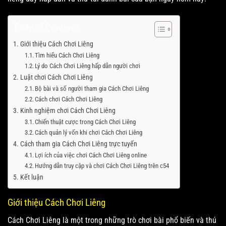
Table of Contents
Giới thiệu Cách Chơi Liêng
Tìm hiểu Cách Chơi Liêng
Lý do Cách Chơi Liêng hấp dẫn người chơi
Luật chơi Cách Chơi Liêng
Bộ bài và số người tham gia Cách Chơi Liêng
Cách chơi Cách Chơi Liêng
Kinh nghiệm chơi Cách Chơi Liêng
Chiến thuật cược trong Cách Chơi Liêng
Cách quản lý vốn khi chơi Cách Chơi Liêng
Cách tham gia Cách Chơi Liêng trực tuyến
Lợi ích của việc chơi Cách Chơi Liêng online
Hướng dẫn truy cập và chơi Cách Chơi Liêng trên c54
Kết luận
Giới thiệu Cách Chơi Liêng
Cách Chơi Liêng là một trong những trò chơi bài phổ biến và thú