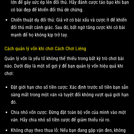
lớn để gây sức ép lên đối thủ. Hãy đánh cược táo bạo khi bạn
có bài đẹp để khiến đối thủ dè chừng.
Chiến thuật dụ đối thủ: Giả vờ có bài xấu và cược ít để khiến
đối thủ mất cảnh giác. Sau đó, bất ngờ tăng cược khi có bài
mạnh để họ không kịp trở tay.
Cách quản lý vốn khi chơi Cách Chơi Liêng
Quản lý vốn là yếu tố không thể thiếu trong bất kỳ trò chơi bài
nào. Dưới đây là một số gợi ý để bạn quản lý vốn hiệu quả khi
chơi:
Đặt giới hạn cho số tiền cược: Xác định trước số tiền bạn sẵn
sàng mất trong một ván và tuyệt đối không vượt quá giới hạn
đó.
Chia nhỏ vốn cược: Đừng đặt toàn bộ vốn của mình vào một
ván. Hãy chia nhỏ số tiền cược để giảm thiểu rủi ro.
Không chạy theo thua lỗ: Nếu bạn đang gặp vận đen, không