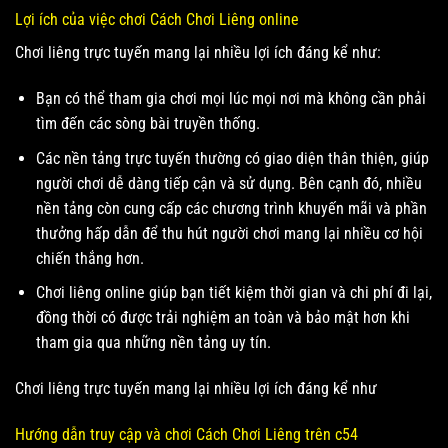
Lợi ích của việc chơi Cách Chơi Liêng online
Chơi liêng trực tuyến mang lại nhiều lợi ích đáng kể như:
Bạn có thể tham gia chơi mọi lúc mọi nơi mà không cần phải
tìm đến các sòng bài truyền thống.
Các nền tảng trực tuyến thường có giao diện thân thiện, giúp
người chơi dễ dàng tiếp cận và sử dụng. Bên cạnh đó, nhiều
nền tảng còn cung cấp các chương trình khuyến mãi và phần
thưởng hấp dẫn để thu hút người chơi mang lại nhiều cơ hội
chiến thắng hơn.
Chơi liêng online giúp bạn tiết kiệm thời gian và chi phí đi lại,
đồng thời có được trải nghiệm an toàn và bảo mật hơn khi
tham gia qua những nền tảng uy tín.
Chơi liêng trực tuyến mang lại nhiều lợi ích đáng kể như
Hướng dẫn truy cập và chơi Cách Chơi Liêng trên c54