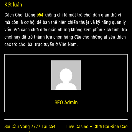
Kết luận
Cách Chơi Liêng
c54
không chỉ là một trò chơi dân gian thú vị
mà còn là cơ hội để bạn thể hiện chiến thuật và kỹ năng quản lý
vốn. Với cách chơi đơn giản nhưng không kém phần kịch tính, trò
chơi này đã trở thành lựa chọn hàng đầu cho những ai yêu thích
các trò chơi bài trực tuyến ở Việt Nam.
SEO Admin
Soi Cầu Vàng 7777 Tại c54
Live Casino – Chơi Bài Đỉnh Cao