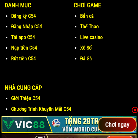
DANH MỤC
CHƠI GAME
Đăng ký C54
Bắn cá
Đăng Nhập C54
Thể Thao
Tải app C54
Live casino
Nạp tiền C54
Xổ Số
Rút tiền C54
Đá Gà
NHÀ CUNG CẤP
Giới Thiệu C54
Chương Trình Khuyến Mãi C54
Thông Tin Liền Hệ C54
Chơi ngay