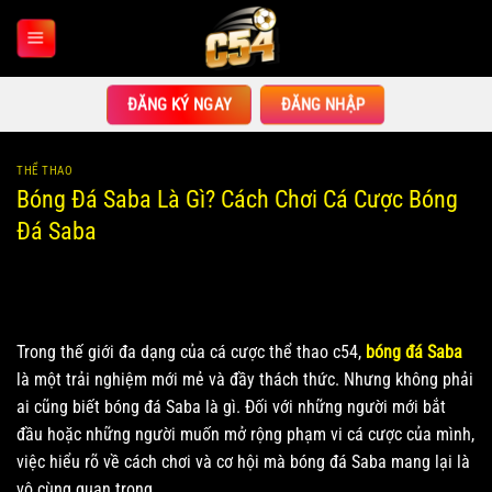
Bỏ
qua
nội
dung
ĐĂNG KÝ NGAY
ĐĂNG NHẬP
THỂ THAO
Bóng Đá Saba Là Gì? Cách Chơi Cá Cược Bóng
Đá Saba
Trong thế giới đa dạng của cá cược thể thao c54,
bóng đá Saba
là một trải nghiệm mới mẻ và đầy thách thức. Nhưng không phải
ai cũng biết bóng đá Saba là gì. Đối với những người mới bắt
đầu hoặc những người muốn mở rộng phạm vi cá cược của mình,
việc hiểu rõ về cách chơi và cơ hội mà bóng đá Saba mang lại là
vô cùng quan trọng.