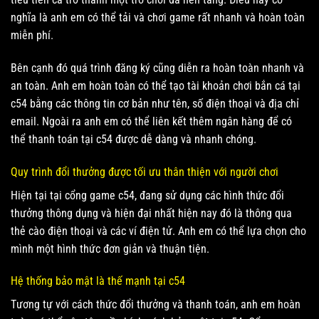
nghĩa là anh em có thể tải và chơi game rất nhanh và hoàn toàn
miễn phí.
Bên cạnh đó quá trình đăng ký cũng diễn ra hoàn toàn nhanh và
an toàn. Anh em hoàn toàn có thể tạo tài khoản chơi bắn cá tại
c54 bằng các thông tin cơ bản như tên, số điện thoại và địa chỉ
email. Ngoài ra anh em có thể liên kết thêm ngân hàng để có
thể thanh toán tại c54 được dễ dàng và nhanh chóng.
Quy trình đổi thưởng được tối ưu thân thiện với người chơi
Hiện tại tại cổng game c54, đang sử dụng các hình thức đổi
thưởng thông dụng và hiện đại nhất hiện nay đó là thông qua
thẻ cào điện thoại và các ví điện tử. Anh em có thể lựa chọn cho
mình một hình thức đơn giản và thuận tiện.
Hệ thống bảo mật là thế mạnh tại c54
Tương tự với cách thức đổi thưởng và thanh toán, anh em hoàn