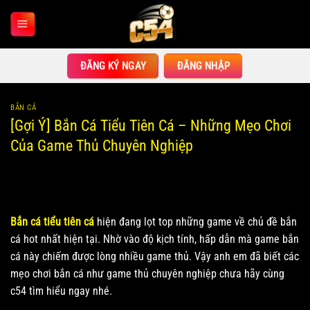
Bỏ
qua
nội
dung
ĐĂNG KÝ NGAY
ĐĂNG NHẬP
BẮN CÁ
[Gợi Ý] Bắn Cá Tiểu Tiên Cá – Những Mẹo Chơi
Của Game Thủ Chuyên Nghiệp
Bắn cá tiểu tiên cá
hiện đang lọt top những game về chủ đề bắn
cá hot nhất hiện tại. Nhờ vào độ kịch tính, hấp dẫn mà game bắn
cá này chiếm được lòng nhiều game thủ. Vậy anh em đã biết các
mẹo chơi bắn cá như game thủ chuyên nghiệp chưa hãy cùng
c54 tìm hiểu ngay nhé.