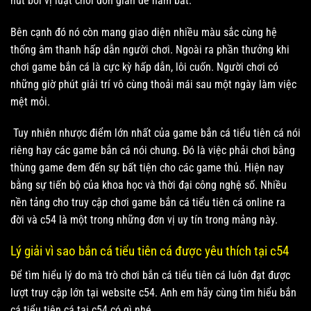
hút bởi vị luật chơi đơn giản dễ nắm bắt.
Bên cạnh đó nó còn mang giao diện nhiều màu sắc cùng hệ
thống âm thanh hấp dẫn người chơi. Ngoài ra phần thưởng khi
chơi game bắn cá là cực kỳ hấp dẫn, lôi cuốn. Người chơi có
những giờ phút giải trí vô cùng thoải mái sau một ngày làm việc
mệt mỏi.
Tuy nhiên nhược điểm lớn nhất của game bắn cá tiểu tiên cá nói
riêng hay các game bắn cá nói chung. Đó là việc phải chơi bằng
thùng game đem đến sự bất tiện cho các game thủ. Hiện nay
bằng sự tiến bộ của khoa học và thời đại công nghệ số. Nhiều
nền tảng cho truy cập chơi game bắn cá tiểu tiên cá online ra
đời và c54 là một trong những đơn vị uy tín trong mảng này.
Lý giải vì sao bắn cá tiểu tiên cá được yêu thích tại c54
Để tìm hiểu lý do mà trò chơi bắn cá tiểu tiên cá luôn đạt được
lượt truy cập lớn tại website c54. Anh em hãy cùng tìm hiểu bắn
cá tiểu tiên cá tại c54 có gì nhé.