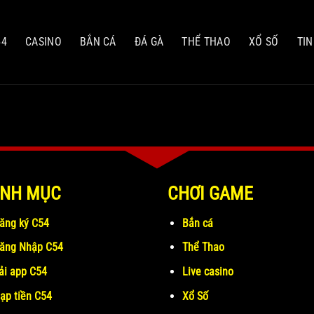
54
CASINO
BẮN CÁ
ĐÁ GÀ
THỂ THAO
XỔ SỐ
TIN
NH MỤC
CHƠI GAME
ăng ký C54
Bắn cá
ăng Nhập C54
Thể Thao
ải app C54
Live casino
ạp tiền C54
Xổ Số