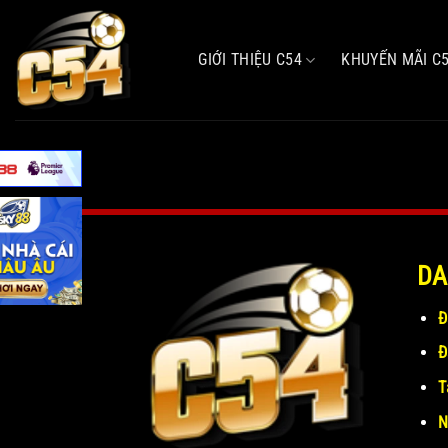
Bỏ
qua
GIỚI THIỆU C54
KHUYẾN MÃI C
nội
dung
DA
Đ
Đ
T
N